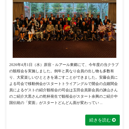
2026年4月1日（水）原宿・ルアール東郷にて、今年度の当クラブ
の観桜会を実施しました。例年と異なり会員の出し物も多数有
り、大変楽しいひとときを過ごすことができました。安藤会員に
よる司会で移動例会がスタートトライアングルで開会の点鐘関会
員によるゲストの紹介観桜会の司会は玉田会員新会員の諫山さん
のご紹介大黒さんの乾杯発生で観桜会がスタート余興のご紹介中
国伝統の「変面」がスタートどんどん面が変わってい ...
続きを読む