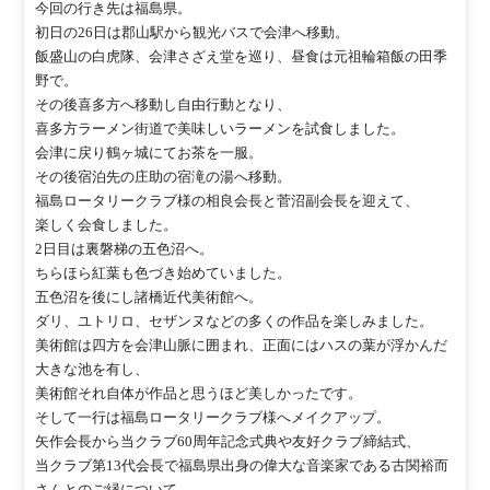
今回の行き先は福島県。
初日の26日は郡山駅から観光バスで会津へ移動。
飯盛山の白虎隊、会津さざえ堂を巡り、昼食は元祖輪箱飯の田季
野で。
その後喜多方へ移動し自由行動となり、
喜多方ラーメン街道で美味しいラーメンを試食しました。
会津に戻り鶴ヶ城にてお茶を一服。
その後宿泊先の庄助の宿滝の湯へ移動。
福島ロータリークラブ様の相良会長と菅沼副会長を迎えて、
楽しく会食しました。
2日目は裏磐梯の五色沼へ。
ちらほら紅葉も色づき始めていました。
五色沼を後にし諸橋近代美術館へ。
ダリ、ユトリロ、セザンヌなどの多くの作品を楽しみました。
美術館は四方を会津山脈に囲まれ、正面にはハスの葉が浮かんだ
大きな池を有し、
美術館それ自体が作品と思うほど美しかったです。
そして一行は福島ロータリークラブ様へメイクアップ。
矢作会長から当クラブ60周年記念式典や友好クラブ締結式、
当クラブ第13代会長で福島県出身の偉大な音楽家である古関裕而
さんとのご縁について