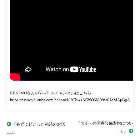
REATMOさんのYouTubeチャンネルはこちら
https://www.youtube.com/channel/UCIv4zNGKO3M09wCJoMApBgA
「タイへの医療設備寄贈につい
「身近に起こった相続のお話
て」
し」