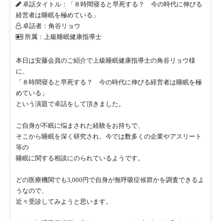
卓話タイトル
：「８時間寝ると早死する？ 今の時代に伸びる
経営者は睡眠を極めている」
卓話者
：角谷リョウ
所属
：上級睡眠健康指導士
本日は安藤会員のご紹介で上級睡眠健康指導士の角谷リョウ様
に、
「８時間寝ると早死する？ 今の時代に伸びる経営者は睡眠を極
めている」
という演題で卓話をして頂きました。
ご自身が不眠に悩まされた経験をお持ちで、
そこから睡眠を深く研究され、今では数多くの企業やアスリート
等の
睡眠に関する相談にのられているようです。
どの医療機関でも3,000円で自身が無呼吸症候群かを調査できるよ
うなので、
近々受診してみようと思います。