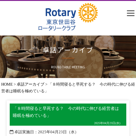
卓話アーカイブ
ROUND TABLE MEETING
HOME
>
卓話アーカイブ
>
「８時間寝ると早死する？ 今の時代に伸びる経
営者は睡眠を極めている」
「８時間寝ると早死する？ 今の時代に伸びる経営者は
睡眠を極めている」
2025年04月23日(水)
卓話実施日
：2025年04月23日（水）